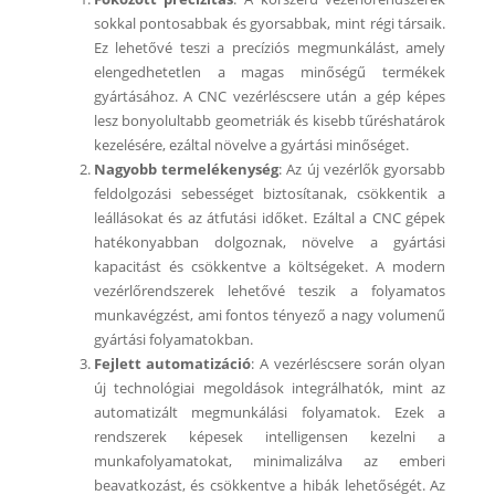
sokkal pontosabbak és gyorsabbak, mint régi társaik.
Ez lehetővé teszi a precíziós megmunkálást, amely
elengedhetetlen a magas minőségű termékek
gyártásához. A CNC vezérléscsere után a gép képes
lesz bonyolultabb geometriák és kisebb tűréshatárok
kezelésére, ezáltal növelve a gyártási minőséget.
Nagyobb termelékenység
: Az új vezérlők gyorsabb
feldolgozási sebességet biztosítanak, csökkentik a
leállásokat és az átfutási időket. Ezáltal a CNC gépek
hatékonyabban dolgoznak, növelve a gyártási
kapacitást és csökkentve a költségeket. A modern
vezérlőrendszerek lehetővé teszik a folyamatos
munkavégzést, ami fontos tényező a nagy volumenű
gyártási folyamatokban.
Fejlett automatizáció
: A vezérléscsere során olyan
új technológiai megoldások integrálhatók, mint az
automatizált megmunkálási folyamatok. Ezek a
rendszerek képesek intelligensen kezelni a
munkafolyamatokat, minimalizálva az emberi
beavatkozást, és csökkentve a hibák lehetőségét. Az