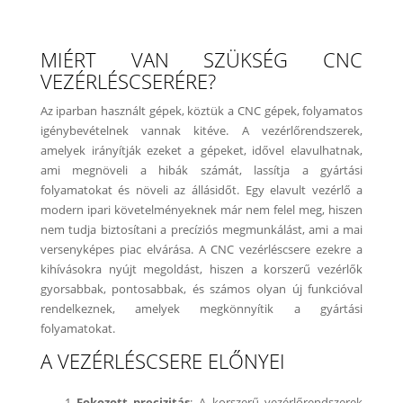
MIÉRT VAN SZÜKSÉG CNC
VEZÉRLÉSCSERÉRE?
Az iparban használt gépek, köztük a CNC gépek, folyamatos
igénybevételnek vannak kitéve. A vezérlőrendszerek,
amelyek irányítják ezeket a gépeket, idővel elavulhatnak,
ami megnöveli a hibák számát, lassítja a gyártási
folyamatokat és növeli az állásidőt. Egy elavult vezérlő a
modern ipari követelményeknek már nem felel meg, hiszen
nem tudja biztosítani a precíziós megmunkálást, ami a mai
versenyképes piac elvárása. A CNC vezérléscsere ezekre a
kihívásokra nyújt megoldást, hiszen a korszerű vezérlők
gyorsabbak, pontosabbak, és számos olyan új funkcióval
rendelkeznek, amelyek megkönnyítik a gyártási
folyamatokat.
A VEZÉRLÉSCSERE ELŐNYEI
Fokozott precizitás
: A korszerű vezérlőrendszerek