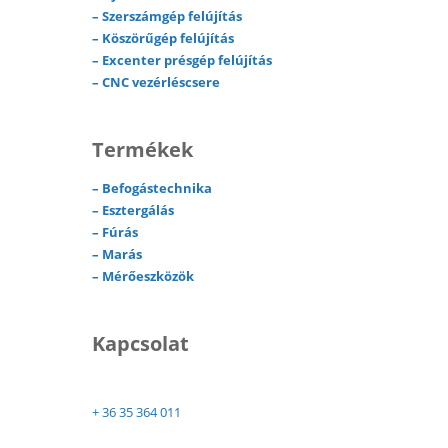
–
Szerszámgép felújítás
–
Köszörűgép felújítás
–
Excenter présgép felújítás
–
CNC vezérléscsere
Termékek
–
Befogástechnika
–
Esztergálás
–
Fúrás
–
Marás
–
Mérőeszközök
Kapcsolat
+ 36 35 364 011