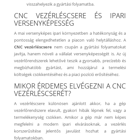
visszahelyezik a gyártási folyamatba.
CNC VEZÉRLÉSCSERE ÉS IPARI
VERSENYKÉPESSÉG
A mai versenyképes ipari környezetben a hatékonyság és a
pontosság elengedhetetlen a piacon való helytálláshoz. A
CNC vezérléscsere
nem csupán a gyártási folyamatokat
javítja, hanem növeli a vállalat versenyképességét is. Az új
vezérlőrendszerek lehetővé teszik a gyorsabb, precízebb és
megbízhatóbb gyártást, ami hozzájárul a termelési
költségek csökkentéséhez és a piaci pozíció erősítéséhez.
MIKOR ÉRDEMES ELVÉGEZNI A CNC
VEZÉRLÉSCSERÉT?
A vezérléscsere különösen ajánlott akkor, ha a gép
vezérlőrendszere elavult, gyakori hibák lépnek fel, vagy a
termelékenység csökken. Amikor a gép már nem képes
megfelelni a modern ipari elvárásoknak, a vezérlés
korszerűsítése jelentős javulást hozhat a gyártási
folyamatokban.