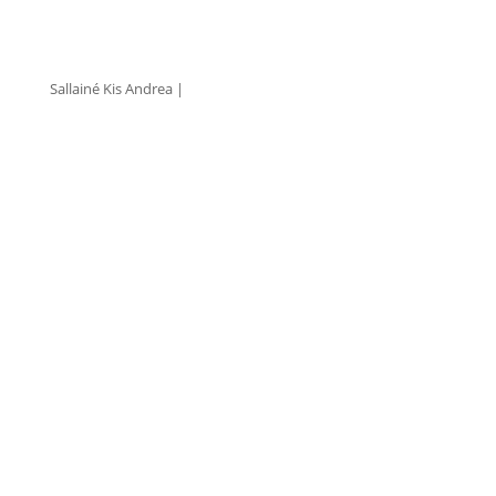
ksallai@mptrend.hu
Sallainé Kis Andrea |
Kereskedelmi Vezető
+36 30 466 6550
kis.andrea@mptrend.hu