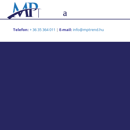
Telefon:
+ 36 35 364 011
|
E-mail:
info@mptrend.hu