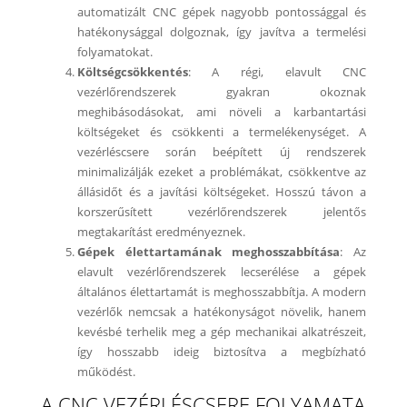
automatizált CNC gépek nagyobb pontossággal és
hatékonysággal dolgoznak, így javítva a termelési
folyamatokat.
Költségcsökkentés
: A régi, elavult CNC
vezérlőrendszerek gyakran okoznak
meghibásodásokat, ami növeli a karbantartási
költségeket és csökkenti a termelékenységet. A
vezérléscsere során beépített új rendszerek
minimalizálják ezeket a problémákat, csökkentve az
állásidőt és a javítási költségeket. Hosszú távon a
korszerűsített vezérlőrendszerek jelentős
megtakarítást eredményeznek.
Gépek élettartamának meghosszabbítása
: Az
elavult vezérlőrendszerek lecserélése a gépek
általános élettartamát is meghosszabbítja. A modern
vezérlők nemcsak a hatékonyságot növelik, hanem
kevésbé terhelik meg a gép mechanikai alkatrészeit,
így hosszabb ideig biztosítva a megbízható
működést.
A CNC VEZÉRLÉSCSERE FOLYAMATA