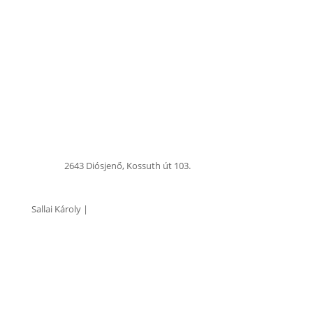
+ 36 35 364 011
+ 36 35 364 011
info@mptrend.hu
2643 Diósjenő, Kossuth út 103.
Sallai Károly |
Műszaki Vezető
+36 30 338 4023