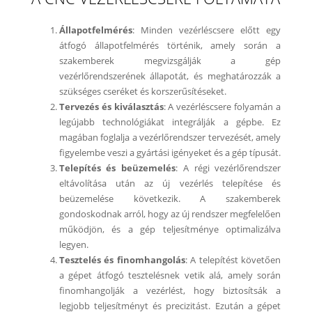
Állapotfelmérés
: Minden vezérléscsere előtt egy
átfogó állapotfelmérés történik, amely során a
szakemberek megvizsgálják a gép
vezérlőrendszerének állapotát, és meghatározzák a
szükséges cseréket és korszerűsítéseket.
Tervezés és kiválasztás
: A vezérléscsere folyamán a
legújabb technológiákat integrálják a gépbe. Ez
magában foglalja a vezérlőrendszer tervezését, amely
figyelembe veszi a gyártási igényeket és a gép típusát.
Telepítés és beüzemelés
: A régi vezérlőrendszer
eltávolítása után az új vezérlés telepítése és
beüzemelése következik. A szakemberek
gondoskodnak arról, hogy az új rendszer megfelelően
működjön, és a gép teljesítménye optimalizálva
legyen.
Tesztelés és finomhangolás
: A telepítést követően
a gépet átfogó tesztelésnek vetik alá, amely során
finomhangolják a vezérlést, hogy biztosítsák a
legjobb teljesítményt és precizitást. Ezután a gépet