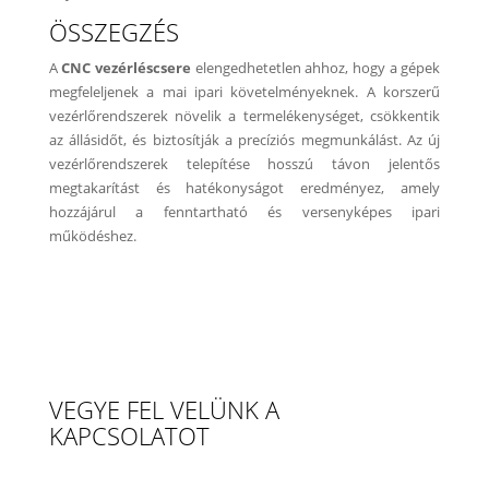
ÖSSZEGZÉS
A
CNC vezérléscsere
elengedhetetlen ahhoz, hogy a gépek
megfeleljenek a mai ipari követelményeknek. A korszerű
vezérlőrendszerek növelik a termelékenységet, csökkentik
az állásidőt, és biztosítják a precíziós megmunkálást. Az új
vezérlőrendszerek telepítése hosszú távon jelentős
megtakarítást és hatékonyságot eredményez, amely
hozzájárul a fenntartható és versenyképes ipari
működéshez.
VEGYE FEL VELÜNK A
KAPCSOLATOT