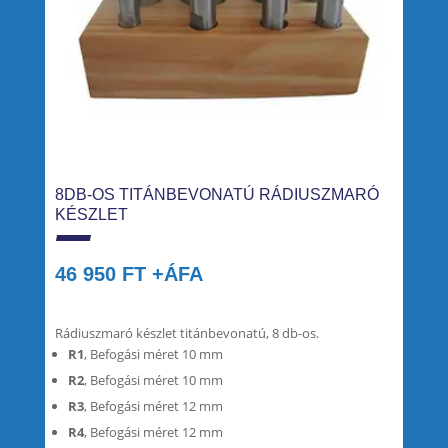
8DB-OS TITÁNBEVONATÚ RÁDIUSZMARÓ
KÉSZLET
46 950
FT
+ÁFA
Rádiuszmaró készlet titánbevonatú, 8 db-os.
R1
, Befogási méret 10 mm
R2
, Befogási méret 10 mm
R3
, Befogási méret 12 mm
R4
, Befogási méret 12 mm