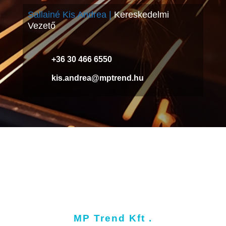
Sallainé Kis Andrea |
Kereskedelmi
Vezető
+36 30 466 6550
kis.andrea@mptrend.hu
MP Trend Kft .