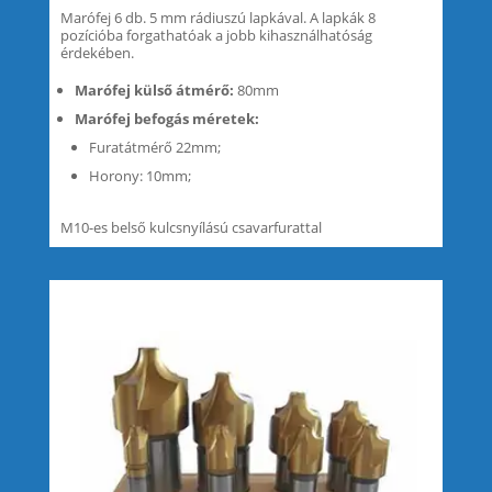
Marófej 6 db. 5 mm rádiuszú lapkával. A lapkák 8
pozícióba forgathatóak a jobb kihasználhatóság
érdekében.
Marófej külső átmérő:
80mm
Marófej befogás méretek:
Furatátmérő 22mm;
Horony: 10mm;
M10-es belső kulcsnyílású csavarfurattal