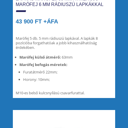
MARÓFEJ 6 MM RÁDIUSZÚ LAPKÁKKAL
43 900
FT
+ÁFA
Marófej 5 db. 5 mm rádiuszú lapkával. A lapkák 8
pozícióba forgathatóak a jobb kihasználhatóság
érdekében.
Marófej külső átmérő:
63mm
Marófej befogás méretek:
Furatátmérő 22mm;
Horony: 10mm;
M10-es belső kulcsnyílású csavarfurattal.