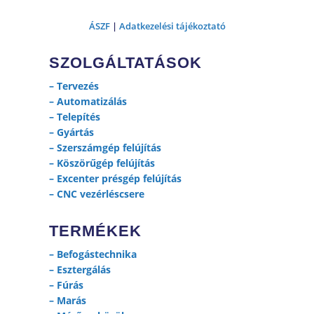
ÁSZF
|
Adatkezelési tájékoztató
SZOLGÁLTATÁSOK
–
Tervezés
–
Automatizálás
–
Telepítés
–
Gyártás
–
Szerszámgép felújítás
–
Köszörűgép felújítás
–
Excenter présgép felújítás
–
CNC vezérléscsere
TERMÉKEK
–
Befogástechnika
–
Esztergálás
–
Fúrás
–
Marás