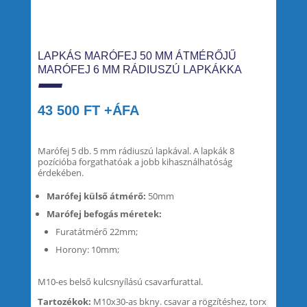
LAPKÁS MARÓFEJ 50 MM ÁTMÉRŐJŰ
MARÓFEJ 6 MM RÁDIUSZÚ LAPKÁKKA
43 500
FT
+ÁFA
Marófej 5 db. 5 mm rádiuszú lapkával. A lapkák 8
pozícióba forgathatóak a jobb kihasználhatóság
érdekében.
Marófej külső átmérő:
50mm
Marófej befogás méretek:
Furatátmérő 22mm;
Horony: 10mm;
M10-es belső kulcsnyílású csavarfurattal.
Tartozékok:
M10x30-as bkny. csavar a rögzítéshez, torx