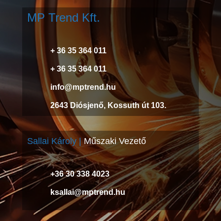
MP Trend Kft.
+ 36 35 364 011
+ 36 35 364 011
info@mptrend.hu
2643 Diósjenő, Kossuth út 103.
Sallai Károly |
Műszaki Vezető
+36 30 338 4023
ksallai@mptrend.hu