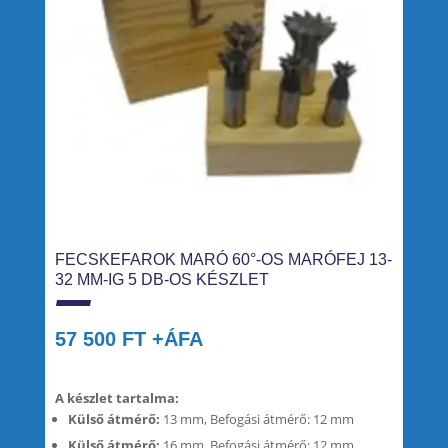
FECSKEFAROK MARÓ 60°-OS MARÓFEJ 13-
32 MM-IG 5 DB-OS KÉSZLET
57 500
FT
+ÁFA
A készlet tartalma:
Külső átmérő:
13 mm, Befogási átmérő: 12 mm
Külső átmérő:
16 mm, Befogási átmérő: 12 mm