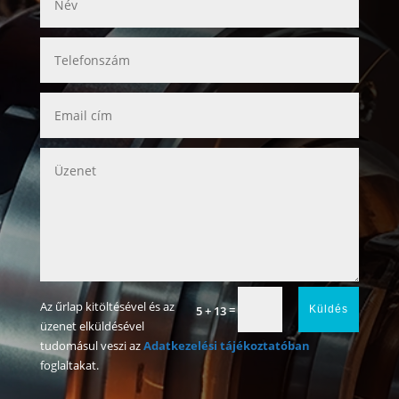
Az űrlap kitöltésével és az
=
5 + 13
Küldés
üzenet elküldésével
tudomásul veszi az
Adatkezelési tájékoztatóban
foglaltakat.