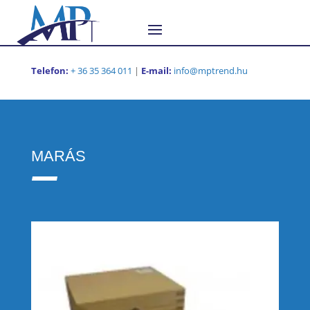
Telefon:
+ 36 35 364 011
|
E-mail:
info@mptrend.hu
MARÁS