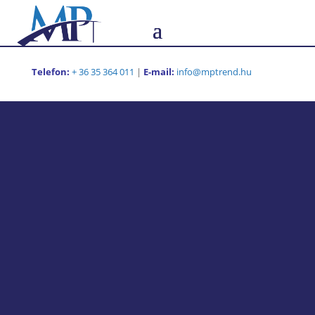
Telefon:
+ 36 35 364 011
|
E-mail:
info@mptrend.hu