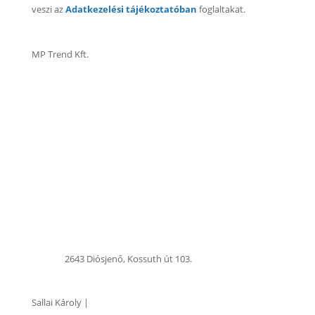
veszi az
Adatkezelési tájékoztatóban
foglaltakat.
MP Trend Kft.
+ 36 35 364 011
+ 36 35 364 011
info@mptrend.hu
2643 Diósjenő, Kossuth út 103.
Sallai Károly |
Műszaki Vezető