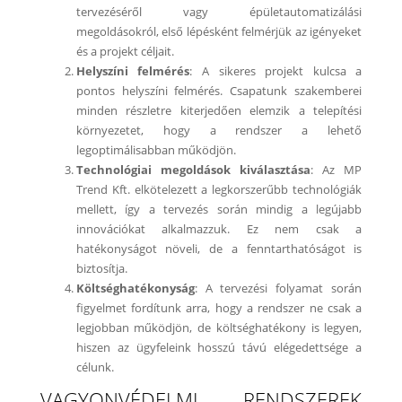
tervezéséről vagy épületautomatizálási
megoldásokról, első lépésként felmérjük az igényeket
és a projekt céljait.
Helyszíni felmérés
: A sikeres projekt kulcsa a
pontos helyszíni felmérés. Csapatunk szakemberei
minden részletre kiterjedően elemzik a telepítési
környezetet, hogy a rendszer a lehető
legoptimálisabban működjön.
Technológiai megoldások kiválasztása
: Az MP
Trend Kft. elkötelezett a legkorszerűbb technológiák
mellett, így a tervezés során mindig a legújabb
innovációkat alkalmazzuk. Ez nem csak a
hatékonyságot növeli, de a fenntarthatóságot is
biztosítja.
Költséghatékonyság
: A tervezési folyamat során
figyelmet fordítunk arra, hogy a rendszer ne csak a
legjobban működjön, de költséghatékony is legyen,
hiszen az ügyfeleink hosszú távú elégedettsége a
célunk.
VAGYONVÉDELMI RENDSZEREK