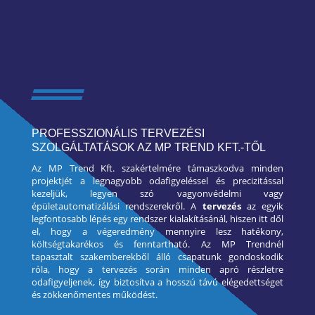
SOLIDWORKS CAD
RENDSZERBEN
PROFESSZIONÁLIS TERVEZÉSI
SZOLGÁLTATÁSOK AZ MP TREND KFT.-TŐL
Az MP Trend Kft. szakértelmére támaszkodva minden
projektjét a legnagyobb odafigyeléssel és precizitással
kezeljük, legyen szó vagyonvédelmi vagy
épületautomatizálási rendszerekről. A
tervezés
az egyik
legfontosabb lépés egy rendszer kialakításánál, hiszen itt dől
el, hogy a végeredmény mennyire lesz hatékony,
költségtakarékos és fenntartható. Az MP Trendnél
tapasztalt szakemberekből álló csapatunk gondoskodik
róla, hogy a tervezés során minden apró részletre
odafigyeljenek, így biztosítva a hosszú távú elégedettséget
és zökkenőmentes működést.