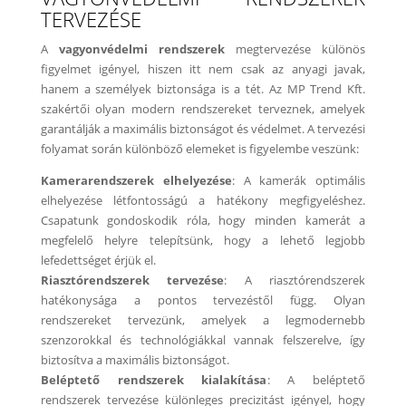
TERVEZÉSE
A
vagyonvédelmi rendszerek
megtervezése különös
figyelmet igényel, hiszen itt nem csak az anyagi javak,
hanem a személyek biztonsága is a tét. Az MP Trend Kft.
szakértői olyan modern rendszereket terveznek, amelyek
garantálják a maximális biztonságot és védelmet. A tervezési
folyamat során különböző elemeket is figyelembe veszünk:
Kamerarendszerek elhelyezése
: A kamerák optimális
elhelyezése létfontosságú a hatékony megfigyeléshez.
Csapatunk gondoskodik róla, hogy minden kamerát a
megfelelő helyre telepítsünk, hogy a lehető legjobb
lefedettséget érjük el.
Riasztórendszerek tervezése
: A riasztórendszerek
hatékonysága a pontos tervezéstől függ. Olyan
rendszereket tervezünk, amelyek a legmodernebb
szenzorokkal és technológiákkal vannak felszerelve, így
biztosítva a maximális biztonságot.
Beléptető rendszerek kialakítása
: A beléptető
rendszerek tervezése különleges precizitást igényel, hogy