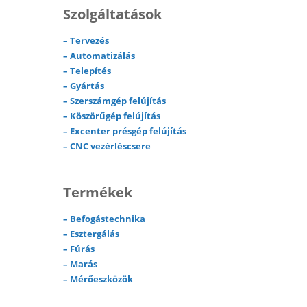
Szolgáltatások
–
Tervezés
–
Automatizálás
–
Telepítés
–
Gyártás
–
Szerszámgép felújítás
–
Köszörűgép felújítás
–
Excenter présgép felújítás
–
CNC vezérléscsere
Termékek
–
Befogástechnika
–
Esztergálás
–
Fúrás
–
Marás
–
Mérőeszközök