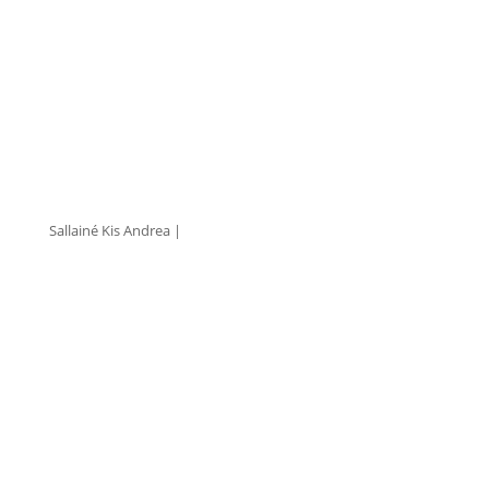
+36 30 338 4023
ksallai@mptrend.hu
Sallainé Kis Andrea |
Kereskedelmi Vezető
+36 30 466 6550
kis.andrea@mptrend.hu