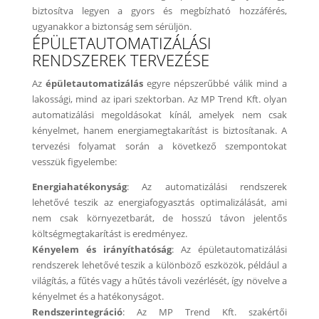
biztosítva legyen a gyors és megbízható hozzáférés,
ugyanakkor a biztonság sem sérüljön.
ÉPÜLETAUTOMATIZÁLÁSI
RENDSZEREK TERVEZÉSE
Az
épületautomatizálás
egyre népszerűbbé válik mind a
lakossági, mind az ipari szektorban. Az MP Trend Kft. olyan
automatizálási megoldásokat kínál, amelyek nem csak
kényelmet, hanem energiamegtakarítást is biztosítanak. A
tervezési folyamat során a következő szempontokat
vesszük figyelembe:
Energiahatékonyság
: Az automatizálási rendszerek
lehetővé teszik az energiafogyasztás optimalizálását, ami
nem csak környezetbarát, de hosszú távon jelentős
költségmegtakarítást is eredményez.
Kényelem és irányíthatóság
: Az épületautomatizálási
rendszerek lehetővé teszik a különböző eszközök, például a
világítás, a fűtés vagy a hűtés távoli vezérlését, így növelve a
kényelmet és a hatékonyságot.
Rendszerintegráció
: Az MP Trend Kft. szakértői